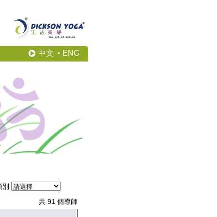
中文
ENG
•
類別
共 91 個導師