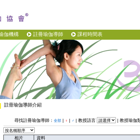
瑜伽機構
註冊瑜伽導師
課程時間表
註冊瑜伽導師介紹
尋找註冊瑜伽導師：
|
|
| 教授語言
| 教授瑜伽
全部
♀
♂
相片
資料