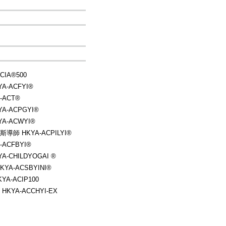
IA®500
-ACFYI®
ACT®
-ACPGYI®
-ACWYI®
 HKYA-ACPILYI®
ACFBYI®
CHILDYOGAI ®
A-ACSBYINI®
A-ACIP100
YA-ACCHYI-EX