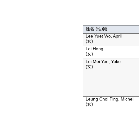
姓名 (性別)
Lee Yuet Wo, April
(女)
Lei Hong
(女)
Lei Mei Yee, Yoko
(女)
Leung Choi Ping, Michel
(女)