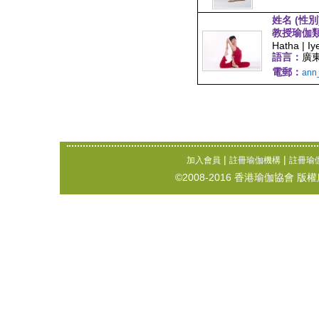
姓名 (性別
教授瑜伽
Hatha | Iy
語言：
廣
電郵：
ann
|
|
加入會員
註冊瑜伽機構
註冊瑜
©2008-2016 香港瑜伽協會 版