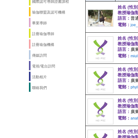
國際認可導師證書課程
姓名 (性別
瑜伽聯盟及認可機構
教授瑜伽
語言：
普通
畢業導師
電郵：
joe
註冊瑜伽導師
姓名 (性別
教授瑜伽
註冊瑜伽機構
語言：
廣
傳媒訪問
電郵：
miu
電視/電台訪問
姓名 (性別
教授瑜伽
活動相片
語言：
廣
電郵：
phy
聯絡我們
姓名 (性別
教授瑜伽
語言：
廣東
電郵：
ana
姓名 (性別
教授瑜伽