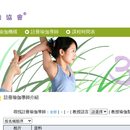
瑜伽機構
註冊瑜伽導師
課程時間表
註冊瑜伽導師介紹
尋找註冊瑜伽導師：
|
|
| 教授語言
| 教授瑜伽
全部
♀
♂
相片
資料