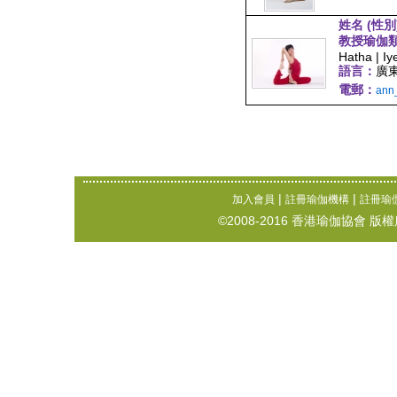
姓名 (性別
教授瑜伽
Hatha | Iy
語言：
廣
電郵：
ann
|
|
加入會員
註冊瑜伽機構
註冊瑜
©2008-2016 香港瑜伽協會 版