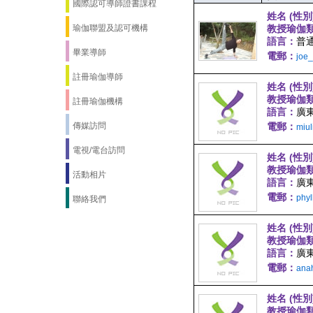
國際認可導師證書課程
姓名 (性別
瑜伽聯盟及認可機構
教授瑜伽
語言：
普通
畢業導師
電郵：
joe
註冊瑜伽導師
姓名 (性別
教授瑜伽
註冊瑜伽機構
語言：
廣
傳媒訪問
電郵：
miu
電視/電台訪問
姓名 (性別
教授瑜伽
活動相片
語言：
廣
電郵：
phy
聯絡我們
姓名 (性別
教授瑜伽
語言：
廣東
電郵：
ana
姓名 (性別
教授瑜伽