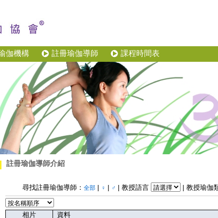
瑜伽機構
註冊瑜伽導師
課程時間表
註冊瑜伽導師介紹
尋找註冊瑜伽導師：
|
|
| 教授語言
| 教授瑜伽
全部
♀
♂
相片
資料