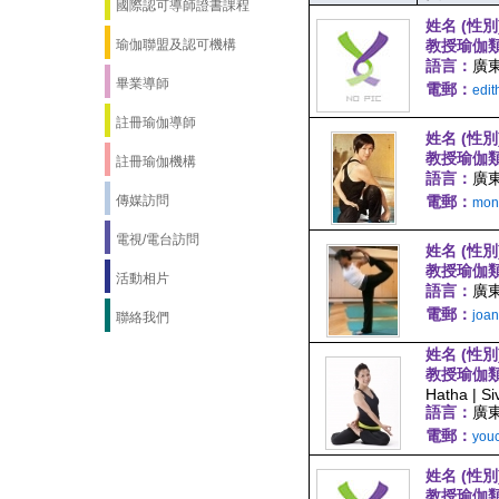
國際認可導師證書課程
姓名 (性別
瑜伽聯盟及認可機構
教授瑜伽
語言：
廣東
畢業導師
電郵：
edi
註冊瑜伽導師
姓名 (性別
教授瑜伽
註冊瑜伽機構
語言：
廣東
傳媒訪問
電郵：
mon
電視/電台訪問
姓名 (性別
教授瑜伽
活動相片
語言：
廣東
電郵：
joa
聯絡我們
姓名 (性別
教授瑜伽
Hatha | S
語言：
廣東
電郵：
you
姓名 (性別
教授瑜伽