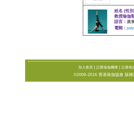
姓名 (性別
教授瑜伽
語言：
廣東
電郵：
jud
|
|
加入會員
註冊瑜伽機構
註冊瑜
©2008-2016 香港瑜伽協會 版