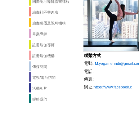
國際認可導師證書課程
瑜伽社區興趣班
瑜伽聯盟及認可機構
畢業導師
註冊瑜伽導師
聯繫方式
註冊瑜伽機構
電郵:
M.yogamehndi@gmail.c
傳媒訪問
電話:
電視/電台訪問
傳真:
網址:
https://www.facebook.c
活動相片
聯絡我們