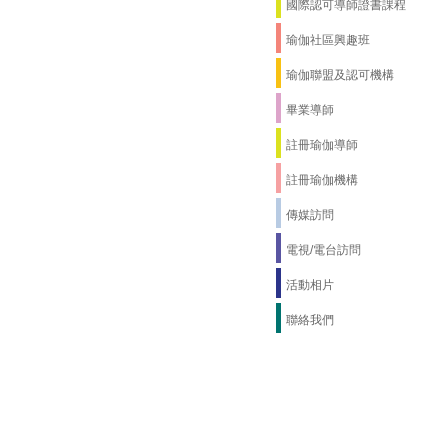
國際認可導師證書課程
瑜伽社區興趣班
瑜伽聯盟及認可機構
畢業導師
註冊瑜伽導師
註冊瑜伽機構
傳媒訪問
電視/電台訪問
活動相片
聯絡我們