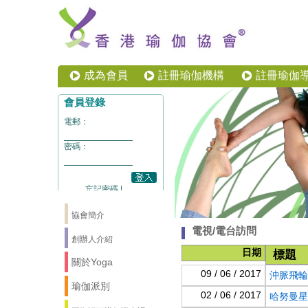
成為會員
註冊瑜伽機構
註冊瑜伽
協會簡介
電視/電台訪問
創辦人介紹
日期
標題
關於Yoga
09 / 06 / 2017
沖脈飛輪瑜伽
瑜伽派別
02 / 06 / 2017
哈努曼星球瑜