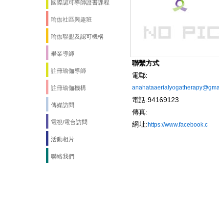
國際認可導師證書課程
瑜伽社區興趣班
瑜伽聯盟及認可機構
畢業導師
聯繫方式
註冊瑜伽導師
電郵:
anahataaerialyogatherapy@gma
註冊瑜伽機構
電話:94169123
傳媒訪問
傳真:
電視/電台訪問
網址:
https://www.facebook.c
活動相片
聯絡我們