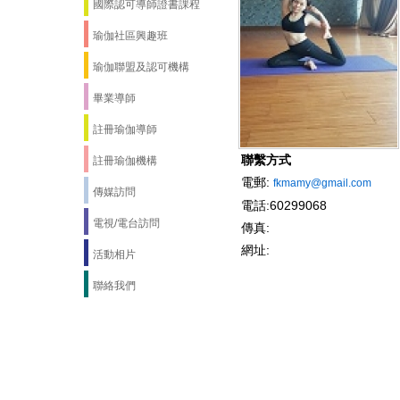
國際認可導師證書課程
瑜伽社區興趣班
瑜伽聯盟及認可機構
畢業導師
註冊瑜伽導師
聯繫方式
註冊瑜伽機構
電郵:
fkmamy@gmail.com
傳媒訪問
電話:60299068
電視/電台訪問
傳真:
網址:
活動相片
聯絡我們