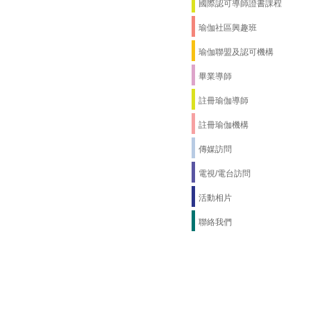
國際認可導師證書課程
瑜伽社區興趣班
瑜伽聯盟及認可機構
畢業導師
註冊瑜伽導師
註冊瑜伽機構
傳媒訪問
電視/電台訪問
活動相片
聯絡我們