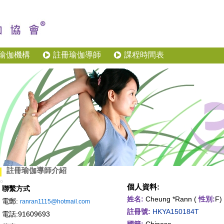
瑜伽機構
註冊瑜伽導師
課程時間表
註冊瑜伽導師介紹
個人資料:
聯繫方式
姓名:
Cheung *Rann (
性別:
F)
電郵:
ranran1115@hotmail.com
註冊號:
HKYA150184T
電話:91609693