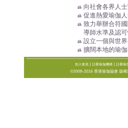
向社會各界人士
促進熱愛瑜伽人
致力舉辦合符國
導師水準及認可
設立一個與世界
擴闊本地的瑜伽
|
|
加入會員
註冊瑜伽機構
註冊瑜
©2008-2016 香港瑜伽協會 版