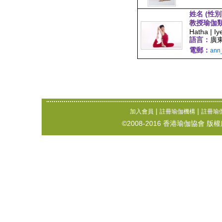
姓名 (性別
教授瑜伽
Hatha | Iy
語言：
廣
電郵：
ann
|
|
加入會員
註冊瑜伽機構
註冊瑜
©2008-2016 香港瑜伽協會 版