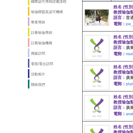
國際認可導師證書課程
姓名 (性別
瑜伽聯盟及認可機構
教授瑜伽
語言：
普通
畢業導師
電郵：
joe
註冊瑜伽導師
姓名 (性別
教授瑜伽
註冊瑜伽機構
語言：
廣
傳媒訪問
電郵：
miu
電視/電台訪問
姓名 (性別
教授瑜伽
活動相片
語言：
廣
電郵：
phy
聯絡我們
姓名 (性別
教授瑜伽
語言：
廣東
電郵：
ana
姓名 (性別
教授瑜伽