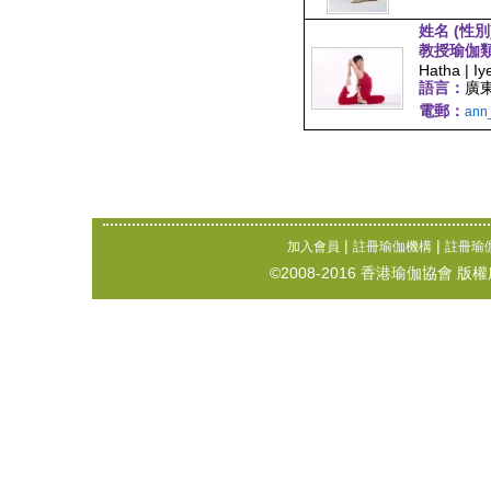
姓名 (性別
教授瑜伽
Hatha | Iy
語言：
廣
電郵：
ann
|
|
加入會員
註冊瑜伽機構
註冊瑜
©2008-2016 香港瑜伽協會 版