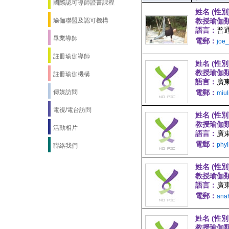
國際認可導師證書課程
姓名 (性別
瑜伽聯盟及認可機構
教授瑜伽
語言：
普通
畢業導師
電郵：
joe
註冊瑜伽導師
姓名 (性別
教授瑜伽
註冊瑜伽機構
語言：
廣
傳媒訪問
電郵：
miu
電視/電台訪問
姓名 (性別
教授瑜伽
活動相片
語言：
廣
電郵：
phy
聯絡我們
姓名 (性別
教授瑜伽
語言：
廣東
電郵：
ana
姓名 (性別
教授瑜伽