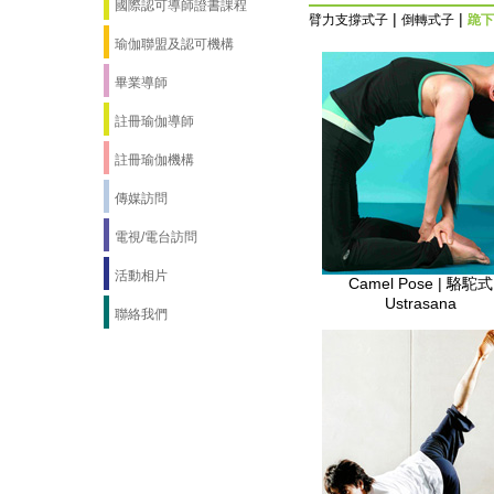
國際認可導師證書課程
|
|
臂力支撐式子
倒轉式子
跪下
瑜伽聯盟及認可機構
畢業導師
註冊瑜伽導師
註冊瑜伽機構
傳媒訪問
電視/電台訪問
活動相片
Camel Pose | 駱駝式
Ustrasana
聯絡我們