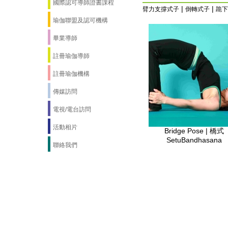
國際認可導師證書課程
|
|
臂力支撐式子
倒轉式子
跪下
瑜伽聯盟及認可機構
畢業導師
註冊瑜伽導師
註冊瑜伽機構
傳媒訪問
電視/電台訪問
活動相片
Bridge Pose | 橋式
SetuBandhasana
聯絡我們